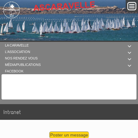
LA CARAVELLE

L'ASSOCIATION

NOS RENDEZ VOUS

MÉDIA/PUBLICATIONS

FACEBOOK
Intranet
Poster un message