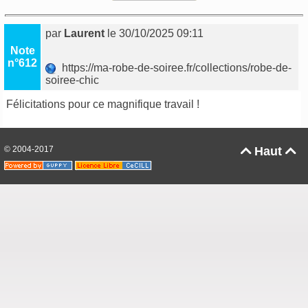
par
Laurent
le 30/10/2025 09:11
Note
n°612
https://ma-robe-de-soiree.fr/collections/robe-de-
soiree-chic
Félicitations pour ce magnifique travail !
© 2004-2017
Haut

