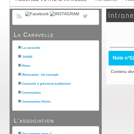
Intrane
La Caravelle
La caravelle
JAUGE
Note n°6
Plans
Contenu dive
Rénovation - Un exemple
Caravelle à gréement traditionnel
Construction
Construction Florès
L'association
Qui sommes nous ?