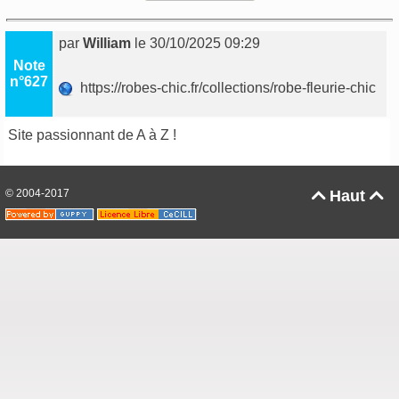
par
William
le 30/10/2025 09:29
Note
n°627
https://robes-chic.fr/collections/robe-fleurie-chic
Site passionnant de A à Z !
© 2004-2017
Haut

