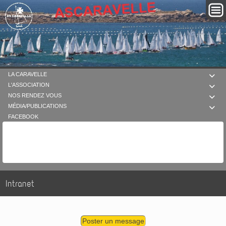
LA CARAVELLE

L'ASSOCIATION

NOS RENDEZ VOUS

MÉDIA/PUBLICATIONS

FACEBOOK
Intranet
Poster un message