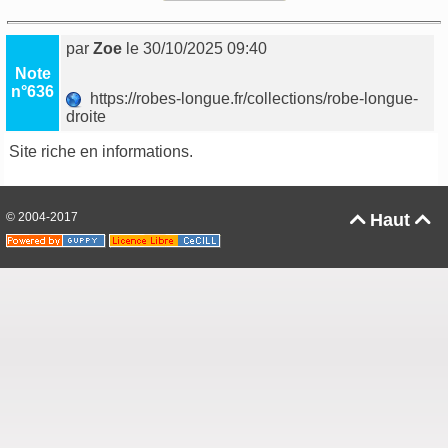
par
Zoe
le 30/10/2025 09:40
Note
n°636
https://robes-longue.fr/collections/robe-longue-
droite
Site riche en informations.
© 2004-2017
Haut

