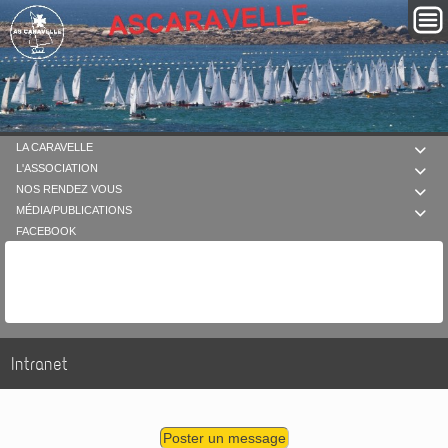
LA CARAVELLE

L'ASSOCIATION

NOS RENDEZ VOUS

MÉDIA/PUBLICATIONS

FACEBOOK
Intranet
Poster un message