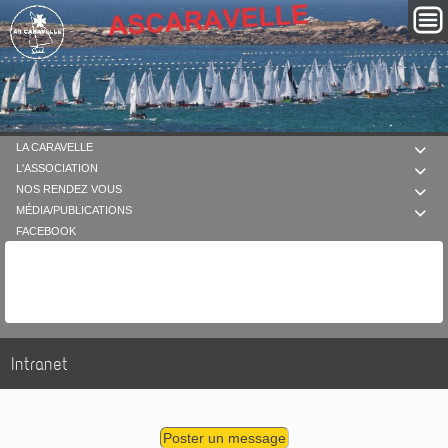
LA CARAVELLE

L'ASSOCIATION

NOS RENDEZ VOUS

MÉDIA/PUBLICATIONS

FACEBOOK
Intranet
Poster un message