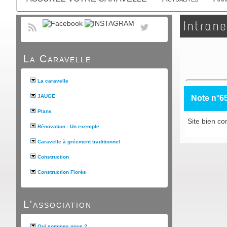
Intrane
La Caravelle
La caravelle
JAUGE
Note n°6
Plans
Site bien con
Rénovation - Un exemple
Caravelle à gréement traditionnel
Construction
Construction Florès
L'association
Qui sommes nous ?