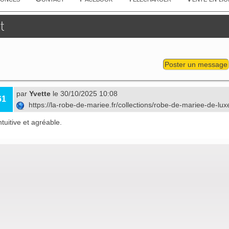
t
Poster un message
par
Yvette
le 30/10/2025 10:08
61
https://la-robe-de-mariee.fr/collections/robe-de-mariee-de-lu
ntuitive et agréable.