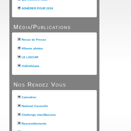
ADHÉRER POUR 2026
Média/Publications
Revue de Presse
Albums photos
LE LASCAR
Vidéothèque
Nos Rendez Vous
Calendrier
National Caravelle
Challenge inter/Bassins
Rassemblements