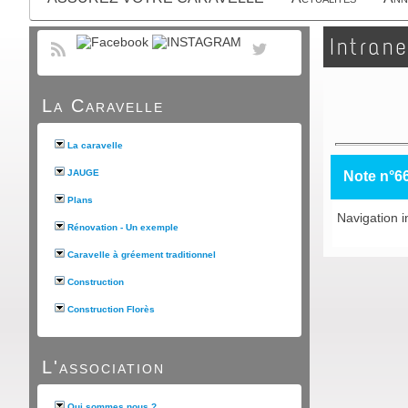
Intrane
La Caravelle
La caravelle
JAUGE
Note n°6
Plans
Navigation i
Rénovation - Un exemple
Caravelle à gréement traditionnel
Construction
Construction Florès
L'association
Qui sommes nous ?