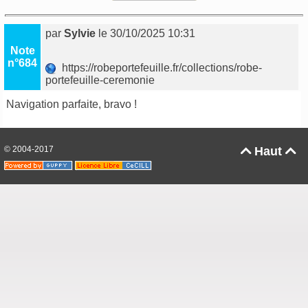
par
Sylvie
le 30/10/2025 10:31
Note
n°684
https://robeportefeuille.fr/collections/robe-
portefeuille-ceremonie
Navigation parfaite, bravo !
© 2004-2017
Haut

