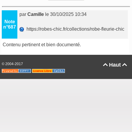
par
Camille
le 30/10/2025 10:34
Note
n°687
https://robes-chic.fr/collections/robe-fleurie-chic
Contenu pertinent et bien documenté.
© 2004-2017
Haut

