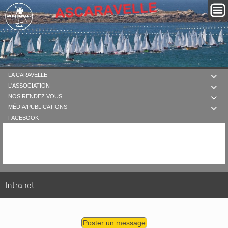
LA CARAVELLE

L'ASSOCIATION

NOS RENDEZ VOUS

MÉDIA/PUBLICATIONS

FACEBOOK
Intranet
Poster un message