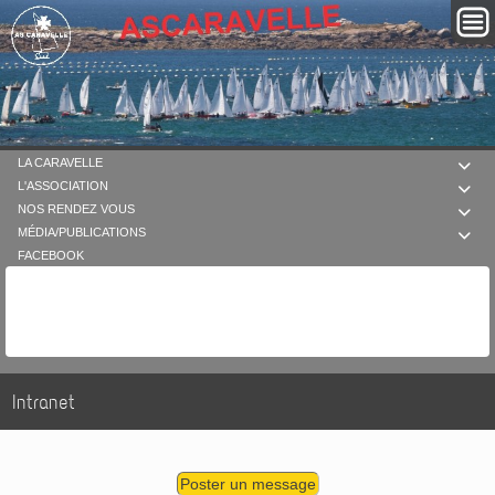
LA CARAVELLE

L'ASSOCIATION

NOS RENDEZ VOUS

MÉDIA/PUBLICATIONS

FACEBOOK
Intranet
Poster un message