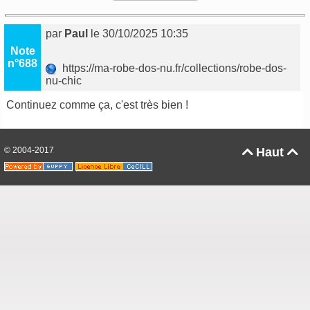
par
Paul
le 30/10/2025 10:35
Note
n°688
https://ma-robe-dos-nu.fr/collections/robe-dos-
nu-chic
Continuez comme ça, c'est très bien !
© 2004-2017
Haut

