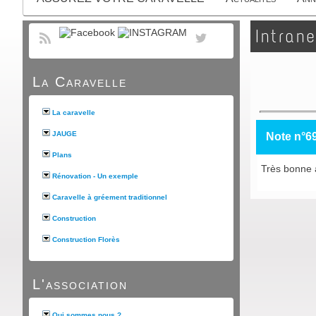
Intrane
La Caravelle
La caravelle
JAUGE
Note n°6
Plans
Très bonne a
Rénovation - Un exemple
Caravelle à gréement traditionnel
Construction
Construction Florès
L'association
Qui sommes nous ?