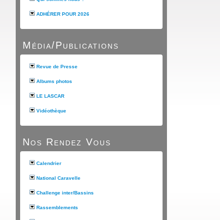
ADHÉRER POUR 2026
Média/Publications
Revue de Presse
Albums photos
LE LASCAR
Vidéothèque
Nos Rendez Vous
Calendrier
National Caravelle
Challenge inter/Bassins
Rassemblements