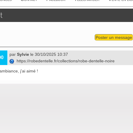
t
Poster un message
par
Sylvie
le 30/10/2025 10:37
90
https://robedentelle.fr/collections/robe-dentelle-noire
mbiance, j'ai aimé !