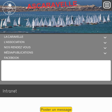
LA CARAVELLE

L'ASSOCIATION

NOS RENDEZ VOUS

MÉDIA/PUBLICATIONS

FACEBOOK
Intranet
Poster un message