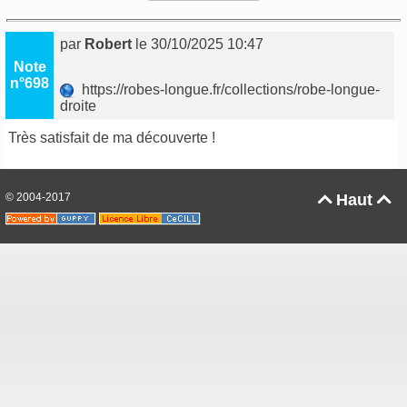
par
Robert
le 30/10/2025 10:47
Note
n°698
https://robes-longue.fr/collections/robe-longue-
droite
Très satisfait de ma découverte !
© 2004-2017
Haut

