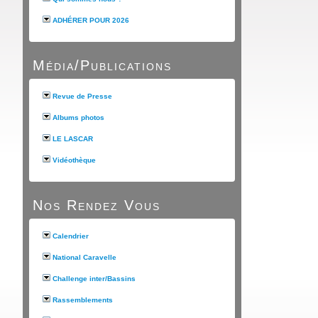
ADHÉRER POUR 2026
Média/Publications
Revue de Presse
Albums photos
LE LASCAR
Vidéothèque
Nos Rendez Vous
Calendrier
National Caravelle
Challenge inter/Bassins
Rassemblements