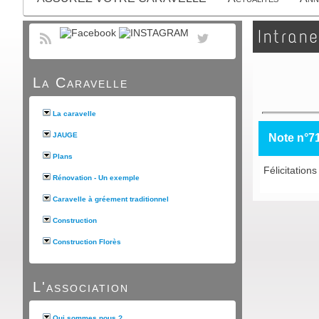
Intrane
La Caravelle
La caravelle
JAUGE
Note n°7
Plans
Félicitations
Rénovation - Un exemple
Caravelle à gréement traditionnel
Construction
Construction Florès
L'association
Qui sommes nous ?