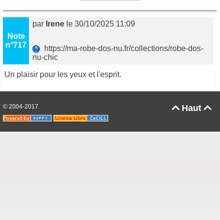
par
Irene
le 30/10/2025 11:09
Note
n°717
https://ma-robe-dos-nu.fr/collections/robe-dos-
nu-chic
Un plaisir pour les yeux et l'esprit.
© 2004-2017
Haut

