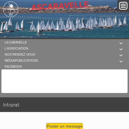
LA CARAVELLE

L'ASSOCIATION

NOS RENDEZ VOUS

MÉDIA/PUBLICATIONS

FACEBOOK
Intranet
Poster un message