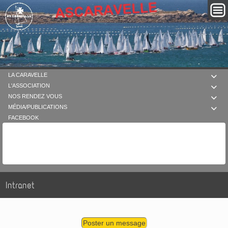
LA CARAVELLE

L'ASSOCIATION

NOS RENDEZ VOUS

MÉDIA/PUBLICATIONS

FACEBOOK
Intranet
Poster un message