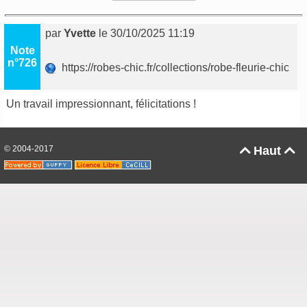
par
Yvette
le 30/10/2025 11:19
Note
n°726
https://robes-chic.fr/collections/robe-fleurie-chic
Un travail impressionnant, félicitations !
© 2004-2017
Haut

