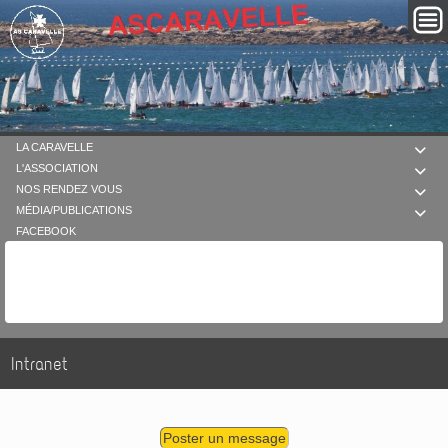
LA CARAVELLE

L'ASSOCIATION

NOS RENDEZ VOUS

MÉDIA/PUBLICATIONS

FACEBOOK
Intranet
Poster un message