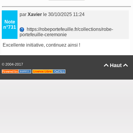
par
Xavier
le 30/10/2025 11:24
Note
n°731
https://robeportefeuille.fr/collections/robe-
portefeuille-ceremonie
Excellente initiative, continuez ainsi !
© 2004-2017
Haut

