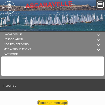
LA CARAVELLE

L'ASSOCIATION

NOS RENDEZ VOUS

MÉDIA/PUBLICATIONS

FACEBOOK
Intranet
Poster un message