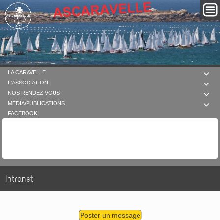
LA CARAVELLE

L'ASSOCIATION

NOS RENDEZ VOUS

MÉDIA/PUBLICATIONS

FACEBOOK
Intranet
Poster un message