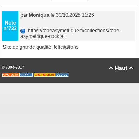
par
Monique
le 30/10/2025 11:26
Note
n°733
https://robeasymetrique.fr/collections/robe-
asymetrique-cocktail
Site de grande qualité, félicitations.
© 2004-2017
Haut

