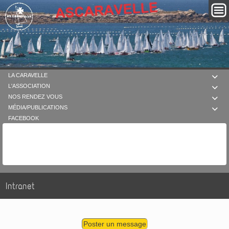
LA CARAVELLE

L'ASSOCIATION

NOS RENDEZ VOUS

MÉDIA/PUBLICATIONS

FACEBOOK
Intranet
Poster un message