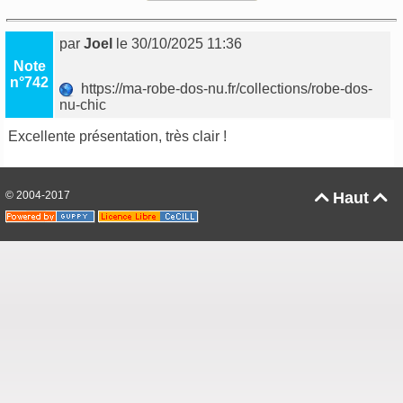
par
Joel
le 30/10/2025 11:36
Note
n°742
https://ma-robe-dos-nu.fr/collections/robe-dos-
nu-chic
Excellente présentation, très clair !
© 2004-2017
Haut

