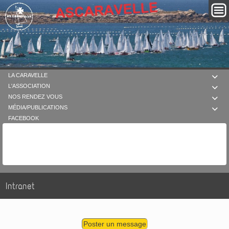
LA CARAVELLE

L'ASSOCIATION

NOS RENDEZ VOUS

MÉDIA/PUBLICATIONS

FACEBOOK
Intranet
Poster un message