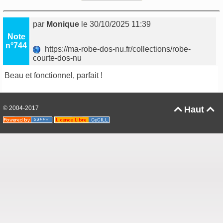
par
Monique
le 30/10/2025 11:39
Note
n°744
https://ma-robe-dos-nu.fr/collections/robe-
courte-dos-nu
Beau et fonctionnel, parfait !
© 2004-2017
Haut

