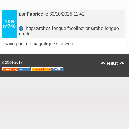
par
Fabrice
le 30/10/2025 11:42
Note
n°746
https://robes-longue.fr/collections/robe-longue-
droite
Bravo pour ce magnifique site web !
© 2004-2017
Haut

