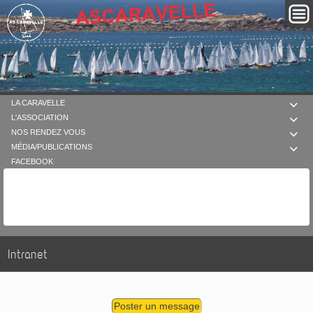
LA CARAVELLE

L'ASSOCIATION

NOS RENDEZ VOUS

MÉDIA/PUBLICATIONS

FACEBOOK
Intranet
Poster un message