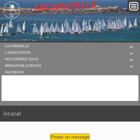
LA CARAVELLE

L'ASSOCIATION

NOS RENDEZ VOUS

MÉDIA/PUBLICATIONS

FACEBOOK
Intranet
Poster un message