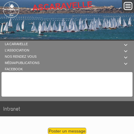
LA CARAVELLE

L'ASSOCIATION

NOS RENDEZ VOUS

MÉDIA/PUBLICATIONS

FACEBOOK
Intranet
Poster un message