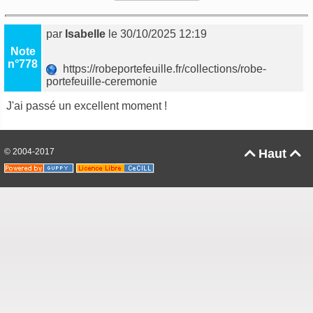
par
Isabelle
le 30/10/2025 12:19
Note
n°778
https://robeportefeuille.fr/collections/robe-
portefeuille-ceremonie
J'ai passé un excellent moment !
© 2004-2017
Haut

