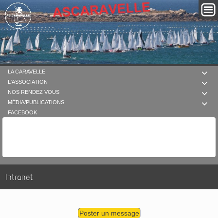
LA CARAVELLE

L'ASSOCIATION

NOS RENDEZ VOUS

MÉDIA/PUBLICATIONS

FACEBOOK
Intranet
Poster un message