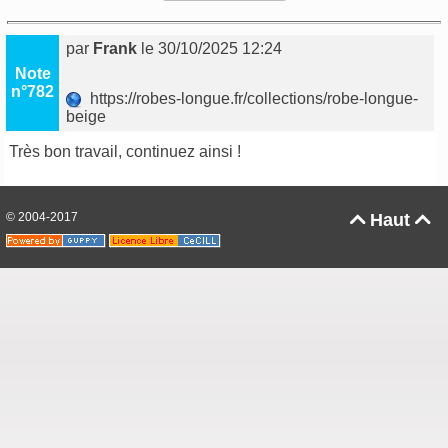
par
Frank
le 30/10/2025 12:24
Note
n°782
https://robes-longue.fr/collections/robe-longue-
beige
Très bon travail, continuez ainsi !
© 2004-2017
Haut

