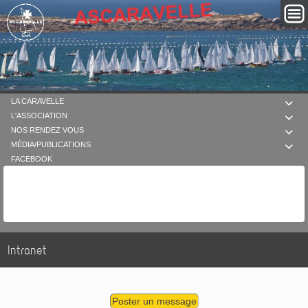
LA CARAVELLE

L'ASSOCIATION

NOS RENDEZ VOUS

MÉDIA/PUBLICATIONS

FACEBOOK
Intranet
Poster un message