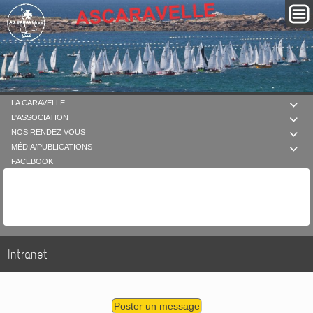
LA CARAVELLE

L'ASSOCIATION

NOS RENDEZ VOUS

MÉDIA/PUBLICATIONS

FACEBOOK
Intranet
Poster un message