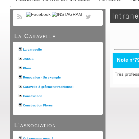
Intrane
La Caravelle
La caravelle
JAUGE
Note n°7
Plans
Très professi
Rénovation - Un exemple
Caravelle à gréement traditionnel
Construction
Construction Florès
L'association
Qui sommes nous ?