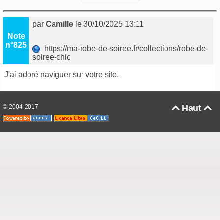
par
Camille
le 30/10/2025 13:11
Note
n°825
https://ma-robe-de-soiree.fr/collections/robe-de-
soiree-chic
J'ai adoré naviguer sur votre site.
© 2004-2017
Haut

