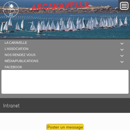
LA CARAVELLE

L'ASSOCIATION

NOS RENDEZ VOUS

MÉDIA/PUBLICATIONS

FACEBOOK
Intranet
Poster un message