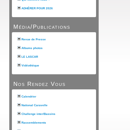
ADHÉRER POUR 2026
Média/Publications
Revue de Presse
Albums photos
LE LASCAR
Vidéothèque
Nos Rendez Vous
Calendrier
National Caravelle
Challenge inter/Bassins
Rassemblements