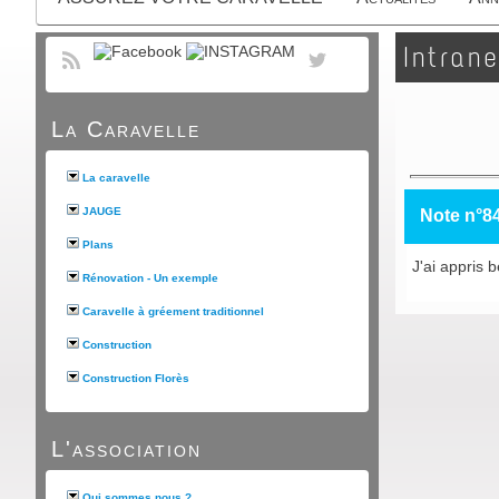
Intrane
La Caravelle
La caravelle
JAUGE
Note n°8
Plans
J'ai appris 
Rénovation - Un exemple
Caravelle à gréement traditionnel
Construction
Construction Florès
L'association
Qui sommes nous ?