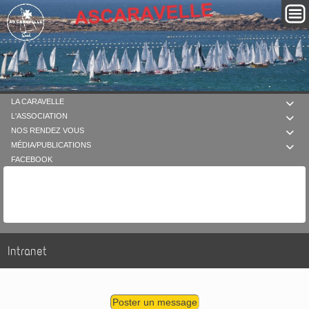
LA CARAVELLE

L'ASSOCIATION

NOS RENDEZ VOUS

MÉDIA/PUBLICATIONS

FACEBOOK
Intranet
Poster un message