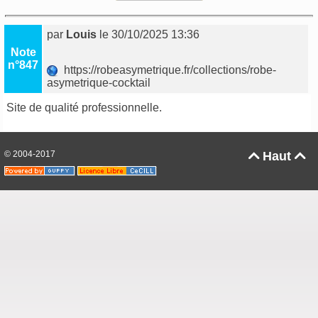
par
Louis
le 30/10/2025 13:36
Note
n°847
https://robeasymetrique.fr/collections/robe-
asymetrique-cocktail
Site de qualité professionnelle.
© 2004-2017
Haut

