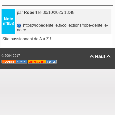
par
Robert
le 30/10/2025 13:48
Note
n°858
https://robedentelle.fr/collections/robe-dentelle-
noire
Site passionnant de A à Z !
© 2004-2017
Haut

