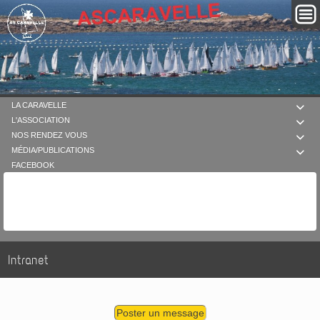
LA CARAVELLE

L'ASSOCIATION

NOS RENDEZ VOUS

MÉDIA/PUBLICATIONS

FACEBOOK
Intranet
Poster un message