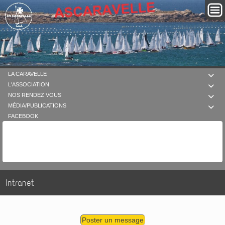
LA CARAVELLE

L'ASSOCIATION

NOS RENDEZ VOUS

MÉDIA/PUBLICATIONS

FACEBOOK
Intranet
Poster un message