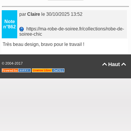
par
Claire
le 30/10/2025 13:52
Note
n°862
https://ma-robe-de-soiree.fr/collections/robe-de-
soiree-chic
Très beau design, bravo pour le travail !
© 2004-2017
Haut

