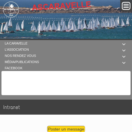
LA CARAVELLE

L'ASSOCIATION

NOS RENDEZ VOUS

MÉDIA/PUBLICATIONS

FACEBOOK
Intranet
Poster un message