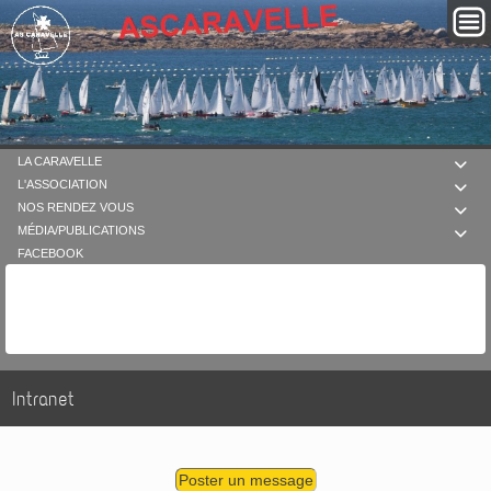
LA CARAVELLE

L'ASSOCIATION

NOS RENDEZ VOUS

MÉDIA/PUBLICATIONS

FACEBOOK
Intranet
Poster un message