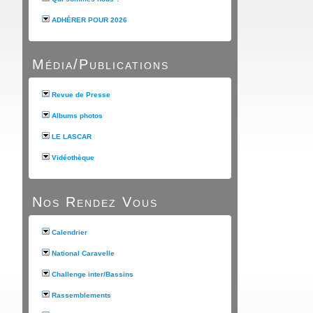
ADHÉRER POUR 2026
Média/Publications
Revue de Presse
Albums photos
LE LASCAR
Vidéothèque
Nos Rendez Vous
Calendrier
National Caravelle
Challenge inter/Bassins
Rassemblements