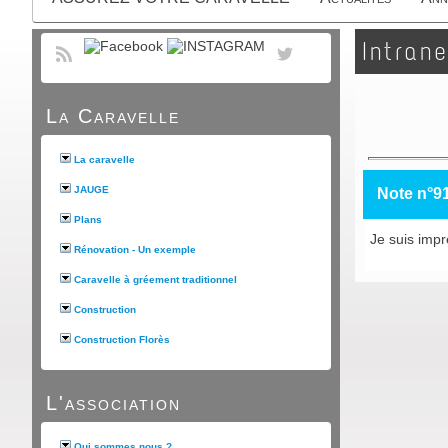
Intrane
La Caravelle
La caravelle
JAUGE
Note n°9
Plans
Je suis impr
Rénovation - Un exemple
Caravelle à gréement traditionnel
Construction
Construction Florès
L'association
Qui sommes nous ?