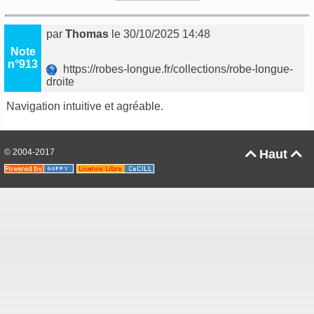
par
Thomas
le 30/10/2025 14:48
Note
n°913
https://robes-longue.fr/collections/robe-longue-
droite
Navigation intuitive et agréable.
© 2004-2017
Haut

