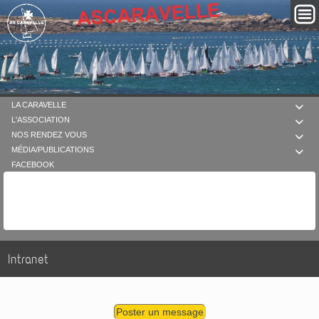
LA CARAVELLE

L'ASSOCIATION

NOS RENDEZ VOUS

MÉDIA/PUBLICATIONS

FACEBOOK
Intranet
Poster un message