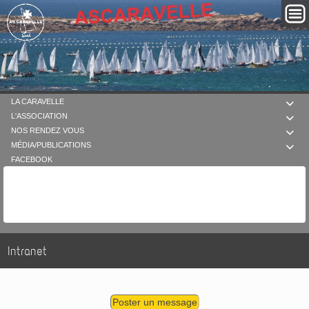
LA CARAVELLE

L'ASSOCIATION

NOS RENDEZ VOUS

MÉDIA/PUBLICATIONS

FACEBOOK
Intranet
Poster un message