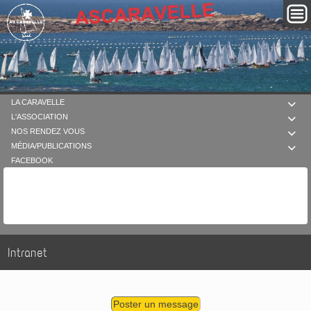
LA CARAVELLE

L'ASSOCIATION

NOS RENDEZ VOUS

MÉDIA/PUBLICATIONS

FACEBOOK
Intranet
Poster un message