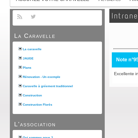
Intrane
La Caravelle
La caravelle
JAUGE
Note n°9
Plans
Excellente in
Rénovation - Un exemple
Caravelle à gréement traditionnel
Construction
Construction Florès
L'association
Qui sommes nous ?