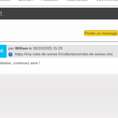
t
Poster un message
par
William
le 30/10/2025 15:29
50
https://ma-robe-de-soiree.fr/collections/robe-de-soiree-chic
itiative, continuez ainsi !