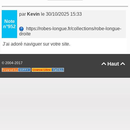
par
Kevin
le 30/10/2025 15:33
Note
n°952
https://robes-longue.fr/collections/robe-longue-
droite
J'ai adoré naviguer sur votre site.
© 2004-2017
Haut

