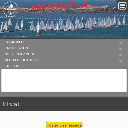
LA CARAVELLE

L'ASSOCIATION

NOS RENDEZ VOUS

MÉDIA/PUBLICATIONS

FACEBOOK
Intranet
Poster un message