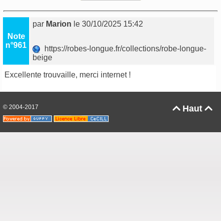
par
Marion
le 30/10/2025 15:42
Note
n°961
https://robes-longue.fr/collections/robe-longue-
beige
Excellente trouvaille, merci internet !
© 2004-2017
Haut

