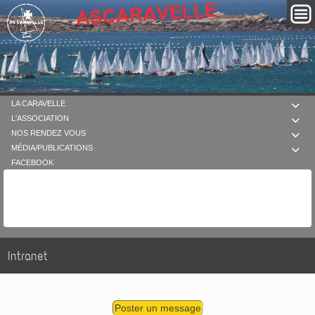
LA CARAVELLE

L'ASSOCIATION

NOS RENDEZ VOUS

MÉDIA/PUBLICATIONS

FACEBOOK
Intranet
Poster un message