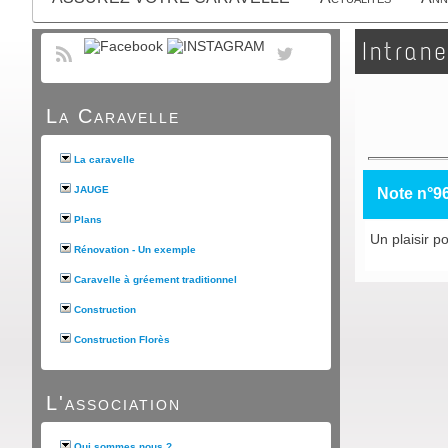
Intrane
La Caravelle
La caravelle
JAUGE
Note n°9
Plans
Un plaisir po
Rénovation - Un exemple
Caravelle à gréement traditionnel
Construction
Construction Florès
L'association
Qui sommes nous ?