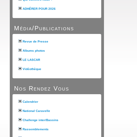
ADHÉRER POUR 2026
Média/Publications
Revue de Presse
Albums photos
LE LASCAR
Vidéothèque
Nos Rendez Vous
Calendrier
National Caravelle
Challenge inter/Bassins
Rassemblements