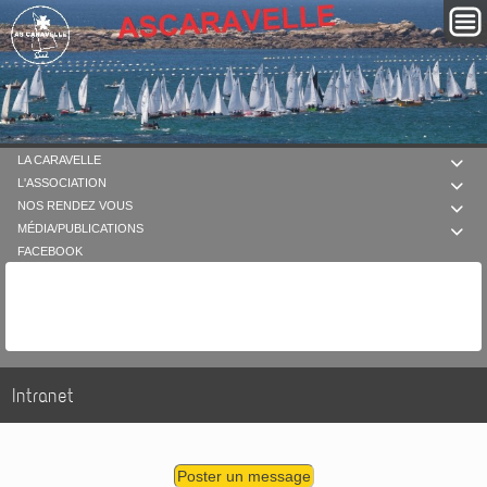
LA CARAVELLE

L'ASSOCIATION

NOS RENDEZ VOUS

MÉDIA/PUBLICATIONS

FACEBOOK
Intranet
Poster un message