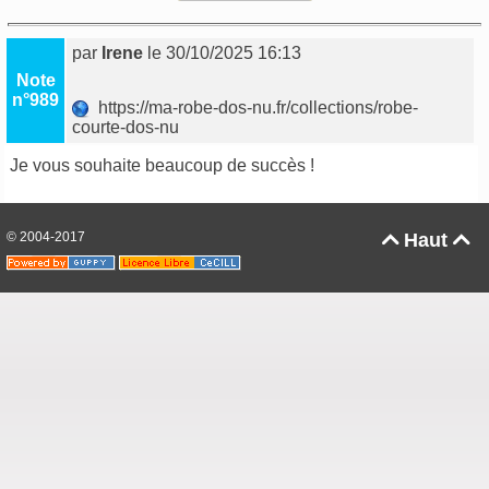
par
Irene
le 30/10/2025 16:13
Note
n°989
https://ma-robe-dos-nu.fr/collections/robe-
courte-dos-nu
Je vous souhaite beaucoup de succès !
© 2004-2017
Haut

