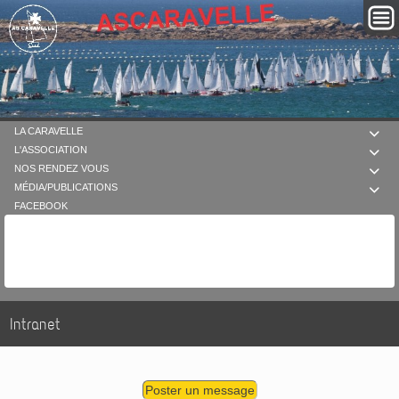
LA CARAVELLE

L'ASSOCIATION

NOS RENDEZ VOUS

MÉDIA/PUBLICATIONS

FACEBOOK
Intranet
Poster un message