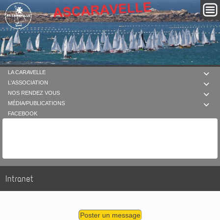
LA CARAVELLE

L'ASSOCIATION

NOS RENDEZ VOUS

MÉDIA/PUBLICATIONS

FACEBOOK
Intranet
Poster un message