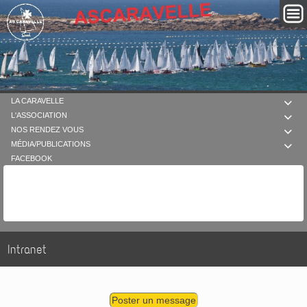
LA CARAVELLE

L'ASSOCIATION

NOS RENDEZ VOUS

MÉDIA/PUBLICATIONS

FACEBOOK
Intranet
Poster un message