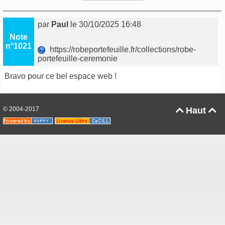
par
Paul
le 30/10/2025 16:48
Note
n°1021
https://robeportefeuille.fr/collections/robe-
portefeuille-ceremonie
Bravo pour ce bel espace web !
© 2004-2017
Haut

