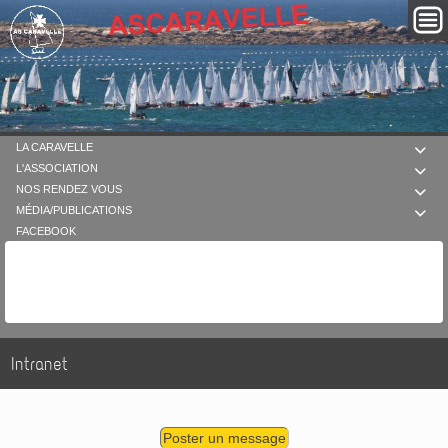
LA CARAVELLE

L'ASSOCIATION

NOS RENDEZ VOUS

MÉDIA/PUBLICATIONS

FACEBOOK
Intranet
Poster un message