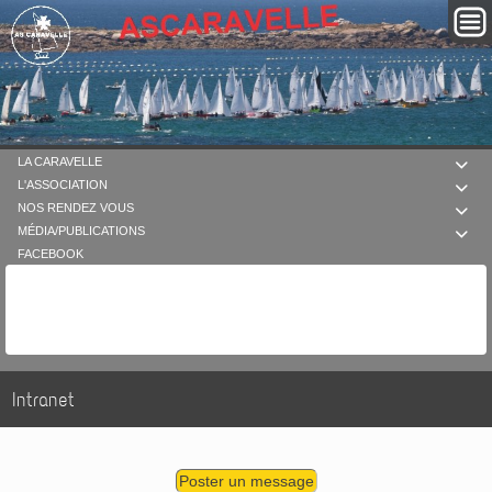
LA CARAVELLE

L'ASSOCIATION

NOS RENDEZ VOUS

MÉDIA/PUBLICATIONS

FACEBOOK
Intranet
Poster un message