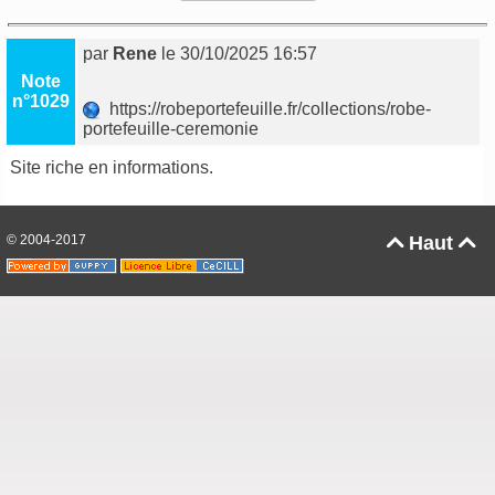
par
Rene
le 30/10/2025 16:57
Note
n°1029
https://robeportefeuille.fr/collections/robe-
portefeuille-ceremonie
Site riche en informations.
© 2004-2017
Haut

