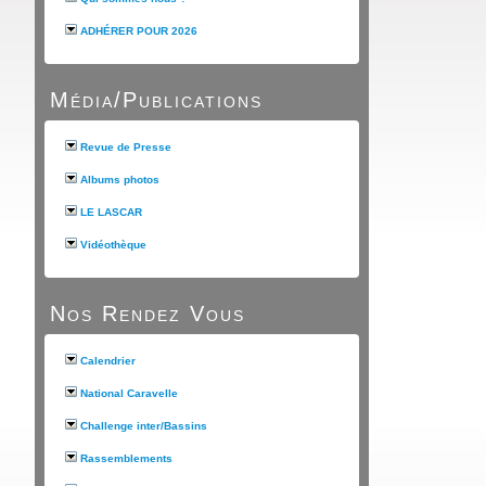
ADHÉRER POUR 2026
Média/Publications
Revue de Presse
Albums photos
LE LASCAR
Vidéothèque
Nos Rendez Vous
Calendrier
National Caravelle
Challenge inter/Bassins
Rassemblements