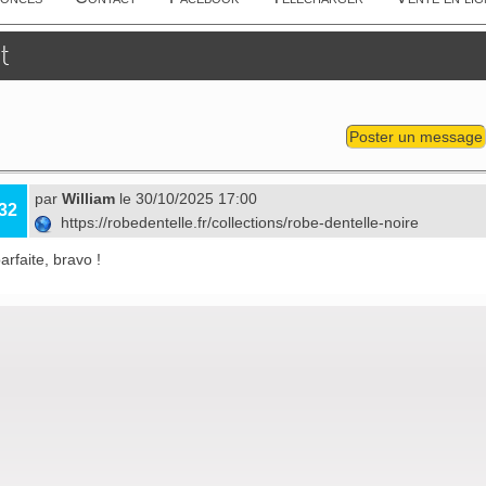
t
Poster un message
par
William
le 30/10/2025 17:00
32
https://robedentelle.fr/collections/robe-dentelle-noire
arfaite, bravo !