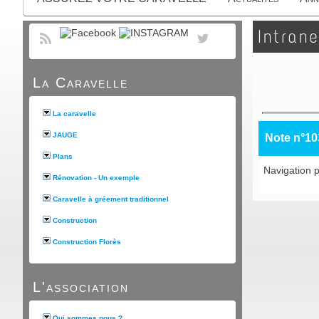
Intrane
La Caravelle
La caravelle
JAUGE
Note n°10
Plans
Navigation p
Rénovation - Un exemple
Caravelle à gréement traditionnel
Construction
Construction Florès
L'association
Qui sommes nous ?